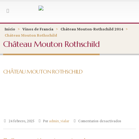
Inicio
>
Vinos de Francia
>
Château Mouton-Rothschild 2014
>
Château Mouton Rothschild
Château Mouton Rothschild
CHÂTEAU MOUTON ROTHSCHILD
en
24 febrero, 2025
Por
admin_vialar
Comentarios desactivados
Château
Mouton