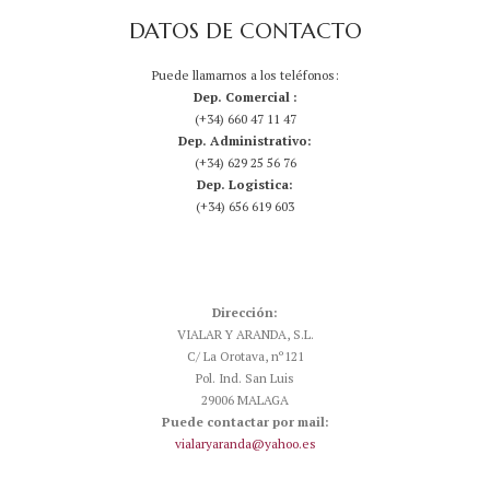
DATOS DE CONTACTO
Puede llamarnos a los teléfonos:
Dep. Comercial :
(+34) 660 47 11 47
Dep. Administrativo:
(+34) 629 25 56 76
Dep. Logistica:
(+34) 656 619 603
Dirección:
VIALAR Y ARANDA, S.L.
C/ La Orotava, nº121
Pol. Ind. San Luis
29006 MALAGA
Puede contactar por mail:
vialaryaranda@yahoo.es