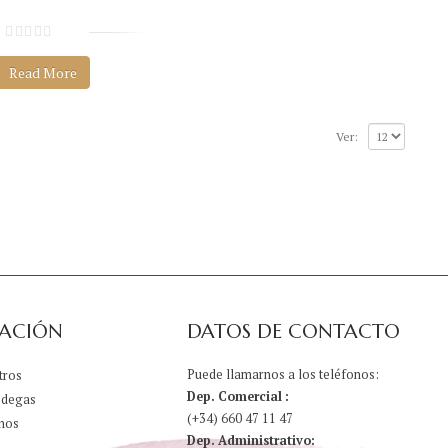
0
s
Read More
o
b
r
e
Ver:
5
ACIÓN
DATOS DE CONTACTO
Puede llamarnos a los teléfonos:
tros
Dep. Comercial :
odegas
(+34) 660 47 11 47
nos
Dep. Administrativo: