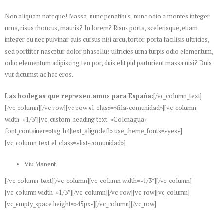
Non aliquam natoque! Massa, nunc penatibus, nunc odio a montes integer
urna, risus rhoncus, mauris? In lorem? Risus porta, scelerisque, etiam
integer eu nec pulvinar quis cursus nisi arcu, tortor, porta facilisis ultricies,
sed porttitor nascetur dolor phasellus ultricies urna turpis odio elementum,
odio elementum adipiscing tempor, duis elit pid parturient massa nisi? Duis
vut dictumst ac hac eros.
Las bodegas que representamos para España:
[/vc_column_text]
[/vc_column][/vc_row][vc_row el_class=»fila-comunidad»][vc_column
width=»1/3″][vc_custom_heading text=»Colchagua»
font_container=»tag:h4|text_align:left» use_theme_fonts=»yes»]
[vc_column_text el_class=»list-comunidad»]
Viu Manent
[/vc_column_text][/vc_column][vc_column width=»1/3″][/vc_column]
[vc_column width=»1/3″][/vc_column][/vc_row][vc_row][vc_column]
[vc_empty_space height=»45px»][/vc_column][/vc_row]