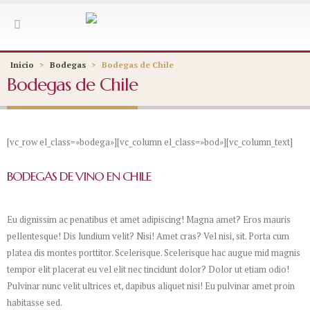
Inicio
>
Bodegas
>
Bodegas de Chile
Bodegas de Chile
[vc_row el_class=»bodega»][vc_column el_class=»bod»][vc_column_text]
BODEGAS DE VINO EN CHILE
Eu dignissim ac penatibus et amet adipiscing! Magna amet? Eros mauris
pellentesque! Dis lundium velit? Nisi! Amet cras? Vel nisi, sit. Porta cum
platea dis montes porttitor. Scelerisque. Scelerisque hac augue mid magnis
tempor elit placerat eu vel elit nec tincidunt dolor? Dolor ut etiam odio!
Pulvinar nunc velit ultrices et, dapibus aliquet nisi! Eu pulvinar amet proin
habitasse sed.