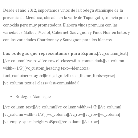
Desde el año 2012, importamos vinos de la bodega Atamisque de la
provincia de Mendoza, ubicada en la valle de Tupungato, todavia poco
conocida pero muy prometedora. Elabora vinos premium con las
variedades Malbec, Merlot, Cabernet-Sauvignon y Pinot Noir en tintos y
con las variedades Chardonnay y Sauvignon para los blancos.
Las bodegas que representamos para España:
[/vc_column_text]
[/vc_column][/vc_row][vc_row el_class=»fila-comunidad»][vc_column
width=»1/3″][vc_custom_heading text=»Mendoza»
font_container=»tag:h4|text_align:left» use_theme_fonts=»yes»]
[vc_column_text el_class=»list-comunidad»]
Bodegas Atamisque
[/vc_column_text][/vc_column][vc_column width=»1/3″][/vc_column]
[vc_column width=»1/3″][/vc_column][/vc_row][vc_row][vc_column]
[vc_empty_space height=»45px»][/vc_column][/vc_row]