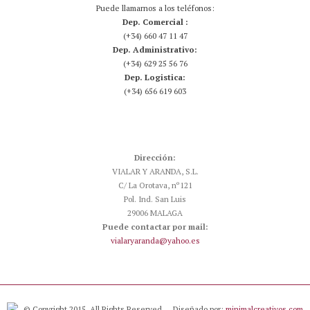
Puede llamarnos a los teléfonos:
Dep. Comercial :
(+34) 660 47 11 47
Dep. Administrativo:
(+34) 629 25 56 76
Dep. Logistica:
(+34) 656 619 603
Dirección:
VIALAR Y ARANDA, S.L.
C/ La Orotava, nº121
Pol. Ind. San Luis
29006 MALAGA
Puede contactar por mail:
vialaryaranda@yahoo.es
© Copyright 2015. All Rights Reserved.
Diseñado por:
minimalcreativos.com