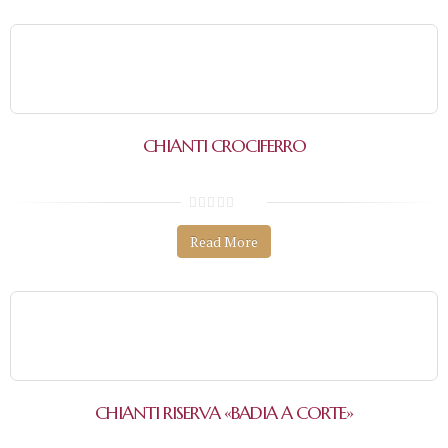
r
e
5
CHIANTI CROCIFERRO
0
s
Read More
o
b
r
e
5
CHIANTI RISERVA «BADIA A CORTE»