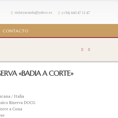
(+34) 660 47 11 47
vialaryaranda@yahoo.es
CONTACTO
SERVA «BADIA A CORTE»
scana / Italia
assico Riserva DOCG
Torre a Cona
ese