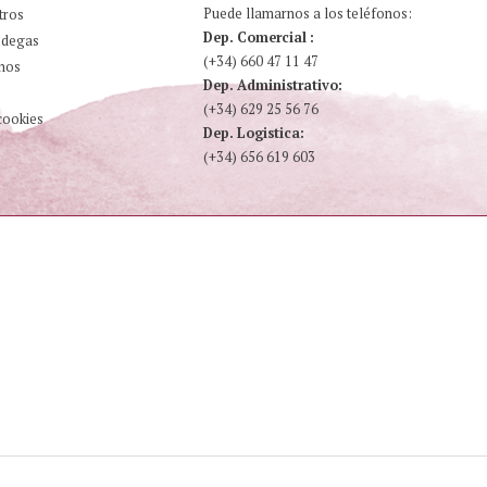
Puede llamarnos a los teléfonos:
tros
Dep. Comercial :
odegas
(+34) 660 47 11 47
nos
Dep. Administrativo:
(+34) 629 25 56 76
cookies
Dep. Logistica:
(+34) 656 619 603