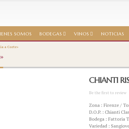
IENES SOMOS
BODEGAS
VINOS
NOTICIAS
ia a Corte»
»
CHIANTI RI
Be the first to review
Zona : Firenze / To
D.O.P. : Chianti Cl
Bodega : Fattoria 
Variedad : Sangiov