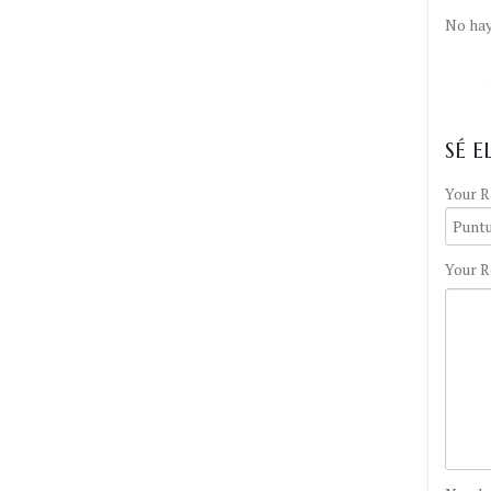
No hay
SÉ E
Your R
Your R