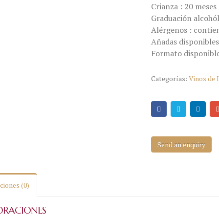
Crianza : 20 meses 
Graduación alcohól
Alérgenos : contien
Añadas disponibles
Formato disponible
Categorías:
Vinos de I
Send an enquiry
ciones (0)
ORACIONES