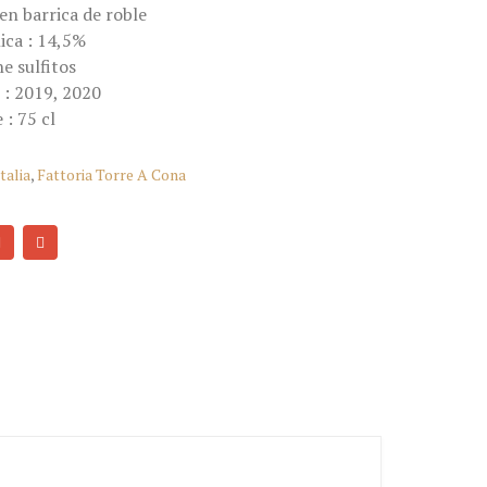
en barrica de roble
ica : 14,5%
e sulfitos
 : 2019, 2020
 : 75 cl
talia
,
Fattoria Torre A Cona