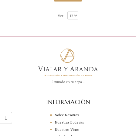
b
r
e
5
Ver:
El mundo en tu copa ...
INFORMACIÓN
Sobre Nosotros
Nuestras Bodegas
Nuestros Vinos