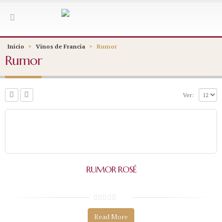
Inicio
>
Vinos de Francia
>
Rumor
Rumor
Ver:
RUMOR ROSÉ
0
s
Read More
o