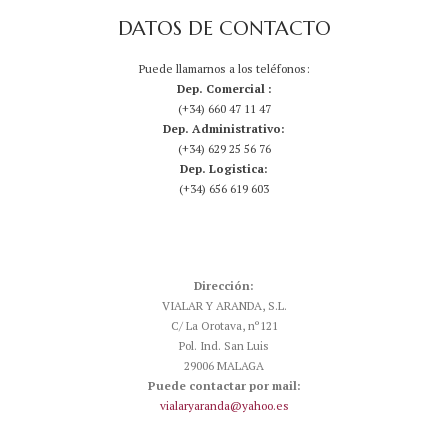
DATOS DE CONTACTO
Puede llamarnos a los teléfonos:
Dep. Comercial :
(+34) 660 47 11 47
Dep. Administrativo:
(+34) 629 25 56 76
Dep. Logistica:
(+34) 656 619 603
Dirección:
VIALAR Y ARANDA, S.L.
C/ La Orotava, nº121
Pol. Ind. San Luis
29006 MALAGA
Puede contactar por mail:
vialaryaranda@yahoo.es