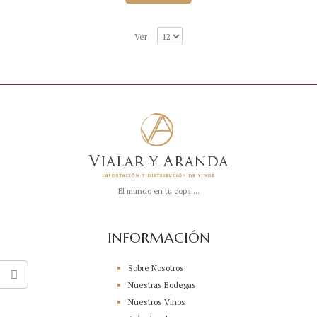
b
r
e
5
Ver:
El mundo en tu copa ...
INFORMACIÓN
Sobre Nosotros
Nuestras Bodegas
Nuestros Vinos