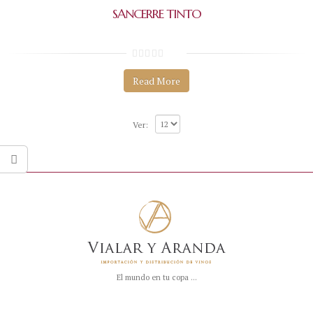
SANCERRE TINTO
0
s
Read More
o
b
r
e
5
Ver:
El mundo en tu copa ...