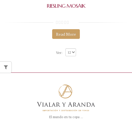
RIESLING MOSAIK
0
s
Read More
o
b
r
e
5
Ver:
El mundo en tu copa ...