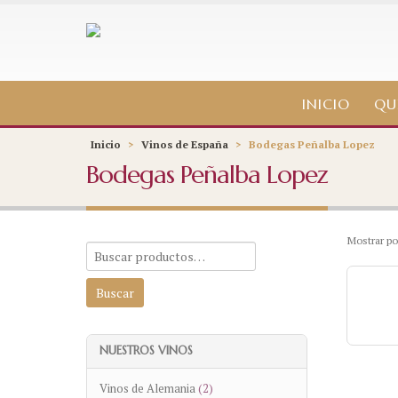
INICIO
QU
Inicio
>
Vinos de España
>
Bodegas Peñalba Lopez
Bodegas Peñalba Lopez
Mostrar po
NUESTROS VINOS
Vinos de Alemania
(2)