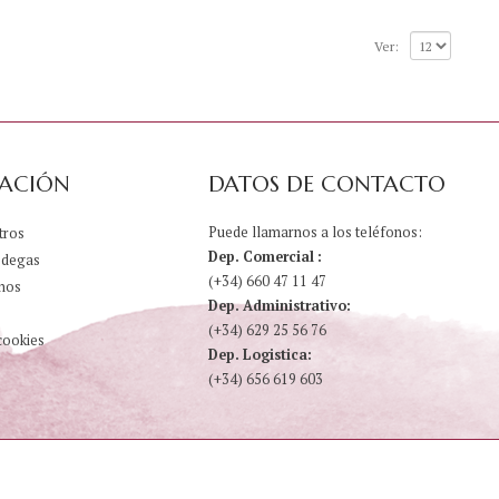
5
r
r
e
e
Ver:
5
5
ACIÓN
DATOS DE CONTACTO
Puede llamarnos a los teléfonos:
tros
Dep. Comercial :
odegas
(+34) 660 47 11 47
nos
Dep. Administrativo:
(+34) 629 25 56 76
cookies
Dep. Logistica:
(+34) 656 619 603