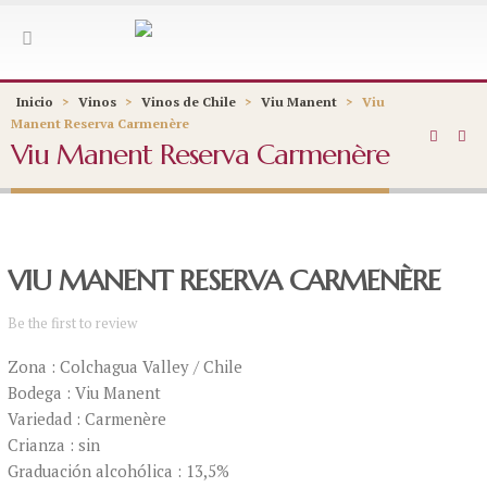
Inicio
>
Vinos
>
Vinos de Chile
>
Viu Manent
>
Viu
Manent Reserva Carmenère
Viu Manent Reserva Carmenère
VIU MANENT RESERVA CARMENÈRE
Be the first to review
Zona : Colchagua Valley / Chile
Bodega : Viu Manent
Variedad : Carmenère
Crianza : sin
Graduación alcohólica : 13,5%