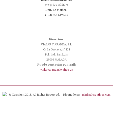
(+34) 629 25 56 76
Dep. Logistica:
(+34) 656 619 603
Dirección:
VIALAR Y ARANDA, S.L.
C/ La Orotava, nº121
Pol. Ind. San Luis
29006 MALAGA
Puede contactar por mail:
vialaryaranda@yahoo.es
© Copyright 2015. All Rights Reserved.
Diseñado por:
minimalcreativos.com