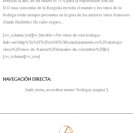
botellas al año, de las cuales el 75 % para la exportación. Son las
D.O. mas conocidas de la Borgoña en todo el mundo y los vinos de la
bodega están siempre presentes en la guía de los mejores vinos franceses
(Guide Hachette). Un valor seguro…
[/vc_column_text][vc_btn title=»Ver vinos de esta bodega»
link=»url:http%3A%2F%2Fs610031386.mialojamiento.es%2Fcatalogo-
vinos%2Fvinos-de-francia%2Fdomaine-du-colombier%2F|||»]
[/vc_column][/vc_row]
NAVEGACIÓN DIRECTA:
[wpb_menu_accordion menu="bodegas-pagina"]