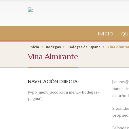
INICIO
QU
Inicio
>
Bodegas
>
Bodegas de España
>
Viña Almira
Viña Almirante
NAVEGACIÓN DIRECTA:
[vc_row][
paraje de
[wpb_menu_accordion menu="bodegas-
de la bod
pagina"]
Situándos
proprieda
La bodega