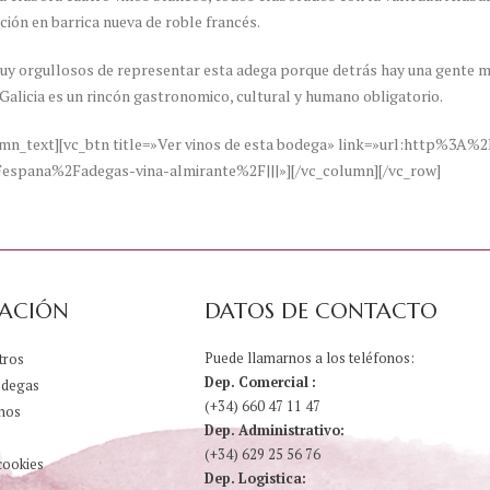
ión en barrica nueva de roble francés.
 orgullosos de representar esta adega porque detrás hay una gente mar
Galicia es un rincón gastronomico, cultural y humano obligatorio.
umn_text][vc_btn title=»Ver vinos de esta bodega» link=»url:http%3A
espana%2Fadegas-vina-almirante%2F|||»][/vc_column][/vc_row]
ACIÓN
DATOS DE CONTACTO
Puede llamarnos a los teléfonos:
tros
Dep. Comercial :
odegas
(+34) 660 47 11 47
nos
Dep. Administrativo:
(+34) 629 25 56 76
cookies
Dep. Logistica: