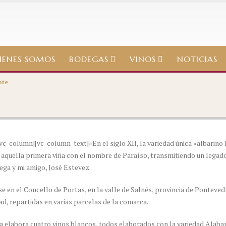
IENES SOMOS
BODEGAS
VINOS
NOTICIAS
nte
vc_column][vc_column_text]»En el siglo XII, la variedad única «albariño R
 aquella primera viña con el nombre de Paraíso, transmitiendo un lega
ega y mi amigo, José Estevez.
e en el Concello de Portas, en la valle de Salnés, provincia de Ponteved
d, repartidas en varias parcelas de la comarca.
 elabora cuatro vinos blancos, todos elaborados con la variedad Alaba