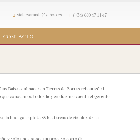
(+34) 660 47 11 47
vialaryaranda@yahoo.es
CONTACTO
ias Baixas» al nacer en Tierras de Portas rebautizó el
do que conocemos todos hoy en día» me cuenta el gerente
ra, la bodega explota 35 hectáreas de viñedos de su
riño y solo uno conoce un proceso corto de