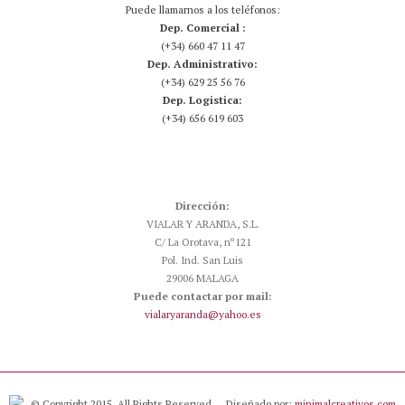
Puede llamarnos a los teléfonos:
Dep. Comercial :
(+34) 660 47 11 47
Dep. Administrativo:
(+34) 629 25 56 76
Dep. Logistica:
(+34) 656 619 603
Dirección:
VIALAR Y ARANDA, S.L.
C/ La Orotava, nº121
Pol. Ind. San Luis
29006 MALAGA
Puede contactar por mail:
vialaryaranda@yahoo.es
© Copyright 2015. All Rights Reserved.
Diseñado por:
minimalcreativos.com