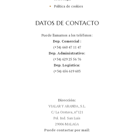
Política de cookies
DATOS DE CONTACTO
Puede llamarnos a los teléfonos:
Dep. Comercial :
(+34) 660 47 11 47
Dep. Administrativo:
(+34) 629 25 56 76
Dep. Logistica:
(+34) 656 619 603
Dirección:
VIALAR Y ARANDA, S.L.
C/ La Orotava, nº121
Pol. Ind. San Luis
29006 MALAGA
Puede contactar por mail: