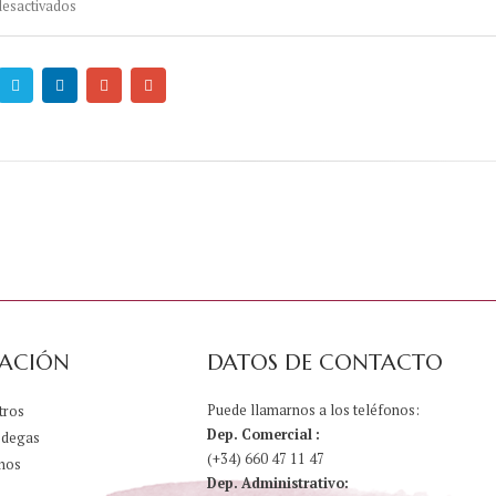
en
esactivados
Fabregas
Puro
Syrah
ACIÓN
DATOS DE CONTACTO
Puede llamarnos a los teléfonos:
tros
Dep. Comercial :
odegas
(+34) 660 47 11 47
nos
Dep. Administrativo: