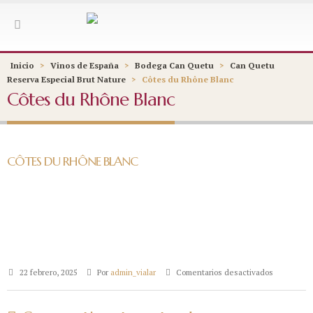
Inicio
>
Vinos de España
>
Bodega Can Quetu
>
Can Quetu
Reserva Especial Brut Nature
>
Côtes du Rhône Blanc
Côtes du Rhône Blanc
CÔTES DU RHÔNE BLANC
en
22 febrero, 2025
Por
admin_vialar
Comentarios desactivados
Côtes
du