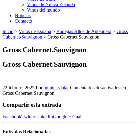
Vinos de Nueva Zelanda
Vinos del mundo
Noticias
Contacto
Inicio
>
Vinos de España
>
Bodegas Altos de Antequera
>
Gross
Cabernet-Sauvignon
>
Gross Cabernet.Sauvignon
Gross Cabernet.Sauvignon
Gross Cabernet.Sauvignon
22 febrero, 2025
Por
admin_vialar
Comentarios desactivados
en
Gross Cabernet.Sauvignon
Compartir esta entrada
Facebook
Twitter
LinkedIn
Google +
Email
Entradas
Relacionadas