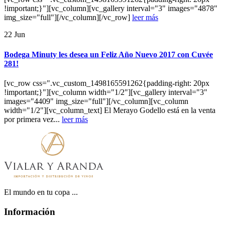
!important;}"][vc_column][vc_gallery interval="3" images="4878"
img_size="full"][/vc_column][/vc_row]
leer más
22
Jun
Bodega Minuty les desea un Feliz Año Nuevo 2017 con Cuvée
281!
[vc_row css=".vc_custom_1498165591262{padding-right: 20px
!important;}"][vc_column width="1/2"][vc_gallery interval="3"
images="4409" img_size="full"][/vc_column][vc_column
width="1/2"][vc_column_text] El Merayo Godello está en la venta
por primera vez...
leer más
El mundo en tu copa ...
Información