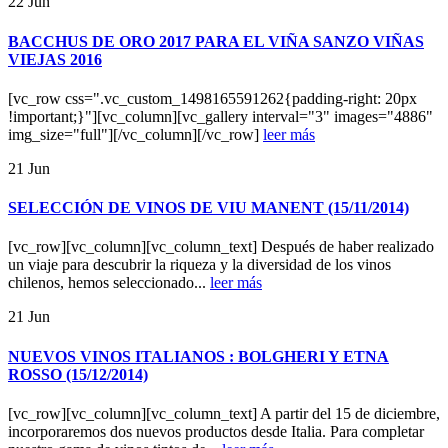
22
Jun
BACCHUS DE ORO 2017 PARA EL VIÑA SANZO VIÑAS
VIEJAS 2016
[vc_row css=".vc_custom_1498165591262{padding-right: 20px
!important;}"][vc_column][vc_gallery interval="3" images="4886"
img_size="full"][/vc_column][/vc_row]
leer más
21
Jun
SELECCIÓN DE VINOS DE VIU MANENT (15/11/2014)
[vc_row][vc_column][vc_column_text] Después de haber realizado
un viaje para descubrir la riqueza y la diversidad de los vinos
chilenos, hemos seleccionado...
leer más
21
Jun
NUEVOS VINOS ITALIANOS : BOLGHERI Y ETNA
ROSSO (15/12/2014)
[vc_row][vc_column][vc_column_text] A partir del 15 de diciembre,
incorporaremos dos nuevos productos desde Italia. Para completar