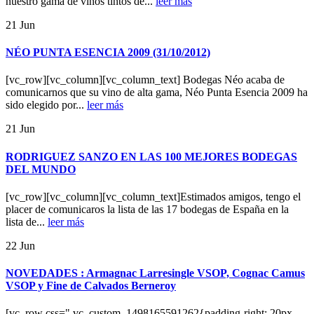
nuestro gama de vinos tintos de...
leer más
21
Jun
NÉO PUNTA ESENCIA 2009 (31/10/2012)
[vc_row][vc_column][vc_column_text] Bodegas Néo acaba de
comunicarnos que su vino de alta gama, Néo Punta Esencia 2009 ha
sido elegido por...
leer más
21
Jun
RODRIGUEZ SANZO EN LAS 100 MEJORES BODEGAS
DEL MUNDO
[vc_row][vc_column][vc_column_text]Estimados amigos, tengo el
placer de comunicaros la lista de las 17 bodegas de España en la
lista de...
leer más
22
Jun
NOVEDADES : Armagnac Larresingle VSOP, Cognac Camus
VSOP y Fine de Calvados Berneroy
[vc_row css=".vc_custom_1498165591262{padding-right: 20px