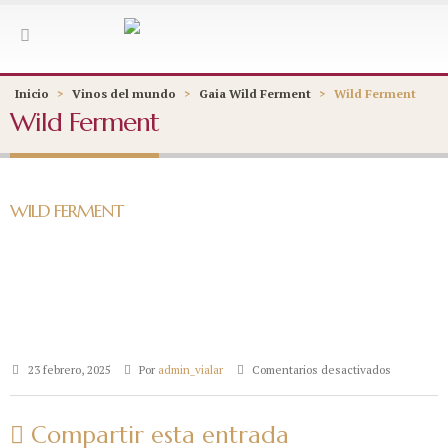
Inicio
>
Vinos del mundo
>
Gaia Wild Ferment
>
Wild Ferment
Wild Ferment
WILD FERMENT
en
23 febrero, 2025
Por
admin_vialar
Comentarios desactivados
Wild
Ferment
Compartir esta entrada