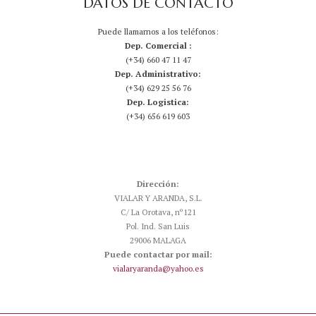
DATOS DE CONTACTO
Puede llamarnos a los teléfonos:
Dep. Comercial :
(+34) 660 47 11 47
Dep. Administrativo:
(+34) 629 25 56 76
Dep. Logistica:
(+34) 656 619 603
Dirección:
VIALAR Y ARANDA, S.L.
C/ La Orotava, nº121
Pol. Ind. San Luis
29006 MALAGA
Puede contactar por mail:
vialaryaranda@yahoo.es