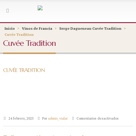
Inicio
>
Vinos de Francia
>
Serge Dagueneau Cuvée Tradition
>
Cuvée Tradition
Cuvée Tradition
CUVÉE TRADITION
en
24 febrero, 2025
Por
admin_vialar
Comentarios desactivados
Cuvée
Tradition