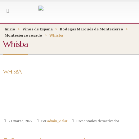
Inicio
>
Vinos de España
>
Bodegas Marqués de Montecierzo
>
Montecierzo rosado
>
Whisba
Whisba
WHISBA
en
21 marzo, 2022
Por
admin_vialar
Comentarios desactivados
Whisba