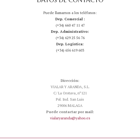
DATOS DE CONTACTO
Puede llamarnos a los teléfonos:
Dep. Comercial :
(+34) 660 47 11 47
Dep. Administrativo:
(+34) 629 25 56 76
Dep. Logistica:
(+34) 656 619 603
Dirección:
VIALAR Y ARANDA, S.L.
C/ La Orotava, nº121
Pol. Ind. San Luis
29006 MALAGA
Puede contactar por mail:
vialaryaranda@yahoo.es