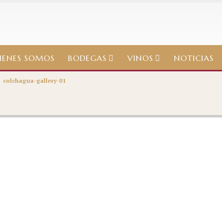
IENES SOMOS
BODEGAS
VINOS
NOTICIAS
>
colchagua-gallery-01