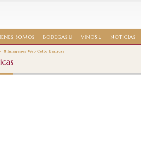
IENES SOMOS
BODEGAS
VINOS
NOTICIAS
>
8_Imagenes_Web_Cetto_Barricas
icas