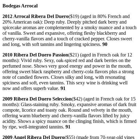
Bodegas Arrocal
2012 Arrocal Ribera Del Duero
($19) (aged in 80% French and
20% American oak): Deep ruby. Deeply pitched dark berry and
spicecake aromas are complemented by a smoky nuance and a touch
of vanilla. Sweet and expansive, offering fleshy blackberry and
cherry-vanilla flavors and a touch of cracked pepper. Closes sweet
and long, with soft tannins and lingering spiciness.
90
2010 Ribera Del Duero Passion
($21) (aged in French oak for 12
months): Vivid ruby. Sexy, oak-spiced red and dark berries on the
perfumed nose. Shows very good energy and power in the mouth,
offering sweet black raspberry and cherry-cola flavors plus a strong
note of candied flowers. Closes silky and long, with resonating
spiciness and soft, even tannins. This sexy wine is drinking well
now and offers superb value.
91
2009 Ribera Del Duero Seleccion
($42) (aged in French oak for 15
months): Glass-staining ruby. Smoky, expansive aromas of dark fruit
compote, licorice and toasty oak. Round and velvety in the mouth,
offering warm blueberry and cherry-vanilla flavors lifted by juicy
acidity. Shows a spicy nuance on the clinging finish, which is firmed
by ripe, well-integrated tannins.
91
2009 Angel Ribera Del Duero
($55) (made from 70-year-old vines