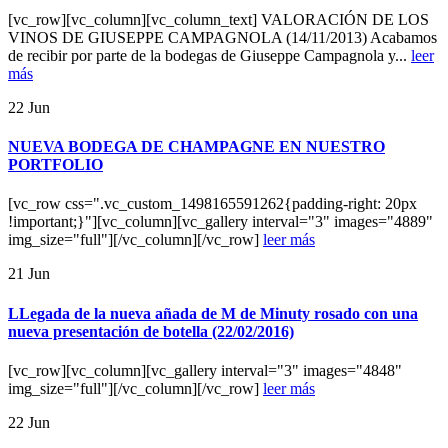
[vc_row][vc_column][vc_column_text] VALORACIÓN DE LOS
VINOS DE GIUSEPPE CAMPAGNOLA (14/11/2013) Acabamos
de recibir por parte de la bodegas de Giuseppe Campagnola y...
leer
más
22
Jun
NUEVA BODEGA DE CHAMPAGNE EN NUESTRO
PORTFOLIO
[vc_row css=".vc_custom_1498165591262{padding-right: 20px
!important;}"][vc_column][vc_gallery interval="3" images="4889"
img_size="full"][/vc_column][/vc_row]
leer más
21
Jun
LLegada de la nueva añada de M de Minuty rosado con una
nueva presentación de botella (22/02/2016)
[vc_row][vc_column][vc_gallery interval="3" images="4848"
img_size="full"][/vc_column][/vc_row]
leer más
22
Jun