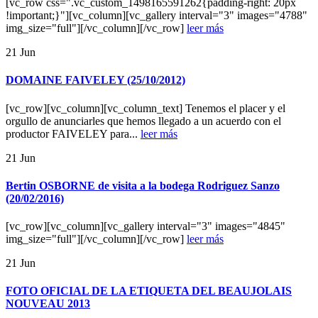
[vc_row css=".vc_custom_1498165591262{padding-right: 20px
!important;}"][vc_column][vc_gallery interval="3" images="4788"
img_size="full"][/vc_column][/vc_row]
leer más
21
Jun
DOMAINE FAIVELEY (25/10/2012)
[vc_row][vc_column][vc_column_text] Tenemos el placer y el
orgullo de anunciarles que hemos llegado a un acuerdo con el
productor FAIVELEY para...
leer más
21
Jun
Bertin OSBORNE de visita a la bodega Rodriguez Sanzo
(20/02/2016)
[vc_row][vc_column][vc_gallery interval="3" images="4845"
img_size="full"][/vc_column][/vc_row]
leer más
21
Jun
FOTO OFICIAL DE LA ETIQUETA DEL BEAUJOLAIS
NOUVEAU 2013