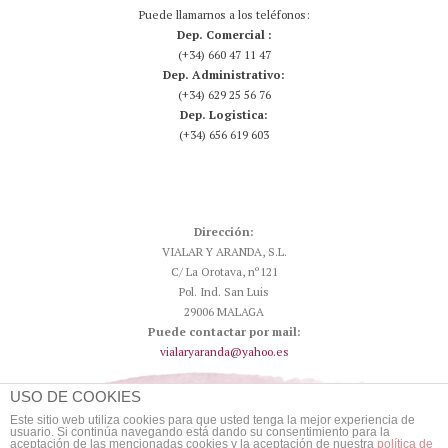
Puede llamarnos a los teléfonos:
Dep. Comercial :
(+34) 660 47 11 47
Dep. Administrativo:
(+34) 629 25 56 76
Dep. Logistica:
(+34) 656 619 603
Dirección:
VIALAR Y ARANDA, S.L.
C/ La Orotava, nº121
Pol. Ind. San Luis
29006 MALAGA
Puede contactar por mail:
vialaryaranda@yahoo.es
USO DE COOKIES
Este sitio web utiliza cookies para que usted tenga la mejor experiencia de
usuario. Si continúa navegando está dando su consentimiento para la
aceptación de las mencionadas cookies y la aceptación de nuestra
política de