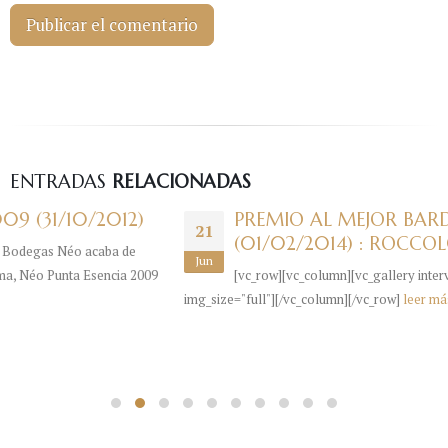
ENTRADAS
RELACIONADAS
12)
PREMIO AL MEJOR BARDOLINO ROS
21
(01/02/2014) : ROCCOLO DEL LAGO 
 de
Jun
ia 2009
[vc_row][vc_column][vc_gallery interval="3" images="482
img_size="full"][/vc_column][/vc_row]
leer más