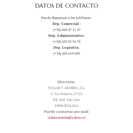
DATOS DE CONTACTO
Puede llamarnos a los teléfonos:
Dep. Comercial :
(+34) 660 47 11 47
Dep. Administrativo:
(+34) 629 25 56 76
Dep. Logistica:
(+34) 656 619 603
Dirección:
VIALAR Y ARANDA, S.L.
C/ La Orotava, nº121
Pol. Ind. San Luis
29006 MALAGA
Puede contactar por mail:
vialaryaranda@yahoo.es