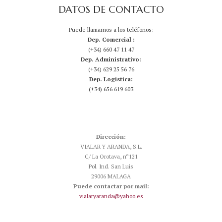
DATOS DE CONTACTO
Puede llamarnos a los teléfonos:
Dep. Comercial :
(+34) 660 47 11 47
Dep. Administrativo:
(+34) 629 25 56 76
Dep. Logistica:
(+34) 656 619 603
Dirección:
VIALAR Y ARANDA, S.L.
C/ La Orotava, nº121
Pol. Ind. San Luis
29006 MALAGA
Puede contactar por mail:
vialaryaranda@yahoo.es