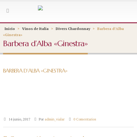
Inicio
>
Vinos de Italia
>
Divers Chardonnay
>
Barbera d’Alba
«Ginestra»
Barbera d’Alba «Ginestra»
BARBERA D’ALBA «GINESTRA»
14 junio, 2017
Por
admin_vialar
0 Comentarios