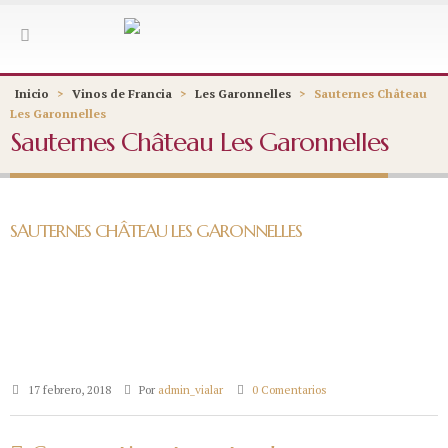
Inicio
>
Vinos de Francia
>
Les Garonnelles
>
Sauternes Château
Les Garonnelles
Sauternes Château Les Garonnelles
SAUTERNES CHÂTEAU LES GARONNELLES
17 febrero, 2018
Por
admin_vialar
0 Comentarios