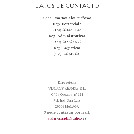
DATOS DE CONTACTO
Puede llamarnos a los teléfonos:
Dep. Comercial :
(+34) 660 47 11 47
Dep. Administrativo:
(+34) 629 25 56 76
Dep. Logistica:
(+34) 656 619 603
Dirección:
VIALAR Y ARANDA, S.L.
C/ La Orotava, nº121
Pol. Ind. San Luis
29006 MALAGA
Puede contactar por mail:
vialaryaranda@yahoo.es