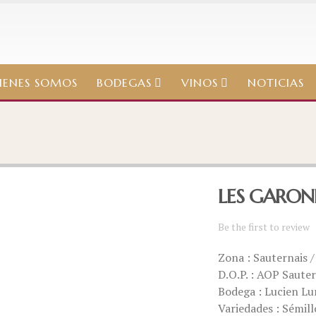
IENES SOMOS
BODEGAS
VINOS
NOTICIAS
LES GARON
Be the first to review
Zona : Sauternais /
D.O.P. : AOP Saute
Bodega : Lucien Lu
Variedades : Sémil