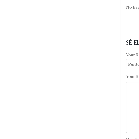
No hay
SÉ 
Your R
Your R