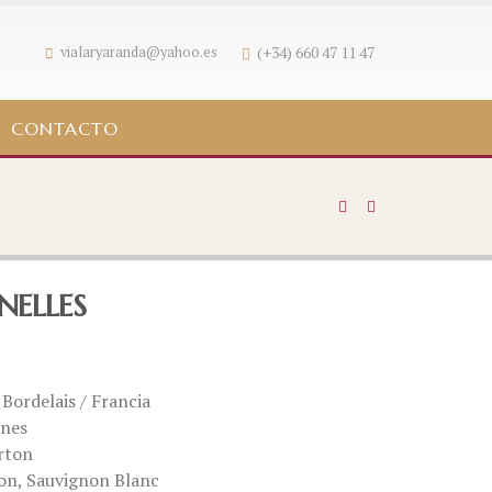
(+34) 660 47 11 47
vialaryaranda@yahoo.es
CONTACTO
NELLES
 Bordelais / Francia
rnes
rton
lon, Sauvignon Blanc