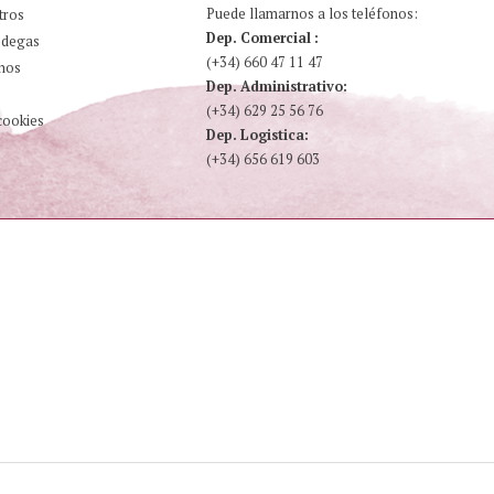
Puede llamarnos a los teléfonos:
tros
Dep. Comercial :
odegas
(+34) 660 47 11 47
nos
Dep. Administrativo:
(+34) 629 25 56 76
cookies
Dep. Logistica:
(+34) 656 619 603