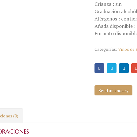
Crianza : sin
Graduación alcohól
Alérgenos : contien
Añada disponible :
Formato disponible
Categorías:
Vinos de 
Send an enquiry
ciones (0)
ORACIONES