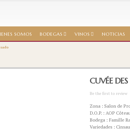
IENES SOMOS
BODEGAS
VINOS
NOTICIAS
osado
CUVÉE DES
Be the first to review
Zona : Salon de Pr
D.O.P. : AOP Côtea
Bodega : Famille R
Variedades : Cinsau