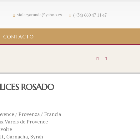
(+34) 660 47 11 47
vialaryaranda@yahoo.es
CONTACTO
 LICES ROSADO
ovence / Provenza / Francia
ux Varois de Provence
avoire
lt, Garnacha, Syrah