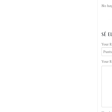
No hay
SÉ 
Your R
Your R