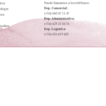
Puede llamarnos a los teléfonos:
tros
Dep. Comercial :
odegas
(+34) 660 47 11 47
nos
Dep. Administrativo:
(+34) 629 25 56 76
cookies
Dep. Logistica:
(+34) 656 619 603