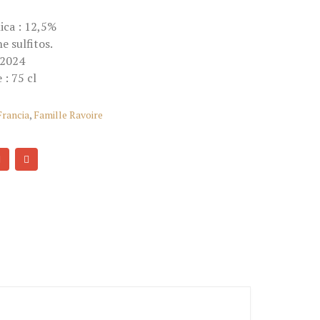
ica : 12,5%
e sulfitos.
 2024
 : 75 cl
Francia
,
Famille Ravoire