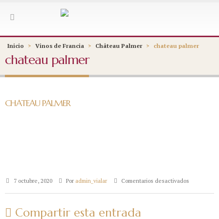
Inicio
>
Vinos de Francia
>
Château Palmer
>
chateau palmer
chateau palmer
CHATEAU PALMER
en
7 octubre, 2020
Por
admin_vialar
Comentarios desactivados
chateau
palmer
Compartir esta entrada