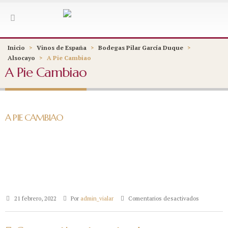
Inicio
>
Vinos de España
>
Bodegas Pilar García Duque
>
Alsocayo
>
A Pie Cambiao
A Pie Cambiao
A PIE CAMBIAO
en
21 febrero, 2022
Por
admin_vialar
Comentarios desactivados
A
Pie