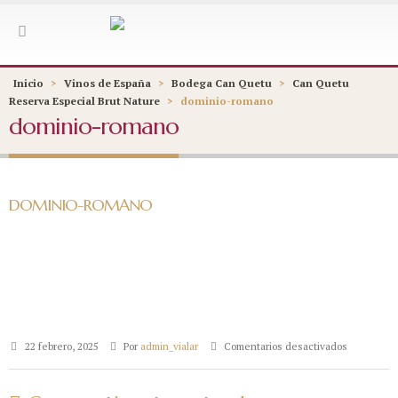
Inicio
>
Vinos de España
>
Bodega Can Quetu
>
Can Quetu
Reserva Especial Brut Nature
>
dominio-romano
dominio-romano
DOMINIO-ROMANO
en
22 febrero, 2025
Por
admin_vialar
Comentarios desactivados
dominio-
romano