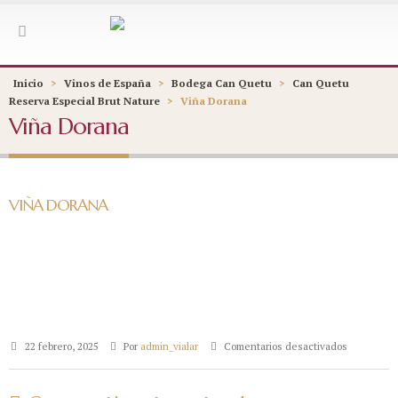
Inicio
>
Vinos de España
>
Bodega Can Quetu
>
Can Quetu
Reserva Especial Brut Nature
>
Viña Dorana
Viña Dorana
VIÑA DORANA
en
22 febrero, 2025
Por
admin_vialar
Comentarios desactivados
Viña
Dorana