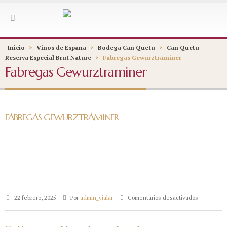
Inicio
>
Vinos de España
>
Bodega Can Quetu
>
Can Quetu
Reserva Especial Brut Nature
>
Fabregas Gewurztraminer
Fabregas Gewurztraminer
FABREGAS GEWURZTRAMINER
en
22 febrero, 2025
Por
admin_vialar
Comentarios desactivados
Fabregas
Gewurztra