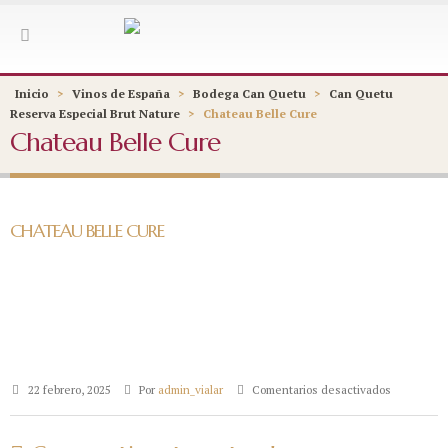
Inicio
>
Vinos de España
>
Bodega Can Quetu
>
Can Quetu
Reserva Especial Brut Nature
>
Chateau Belle Cure
Chateau Belle Cure
CHATEAU BELLE CURE
en
22 febrero, 2025
Por
admin_vialar
Comentarios desactivados
Chateau
Belle