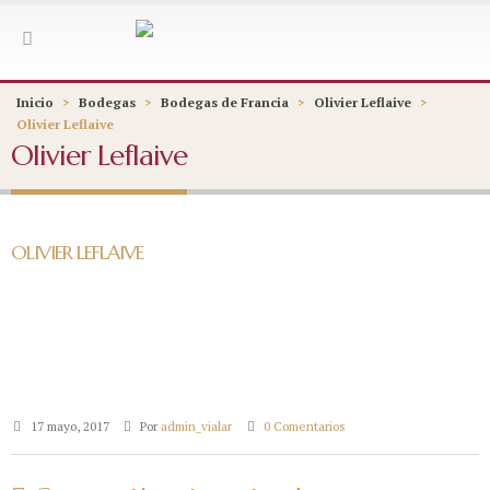
Inicio
>
Bodegas
>
Bodegas de Francia
>
Olivier Leflaive
>
Olivier Leflaive
Olivier Leflaive
OLIVIER LEFLAIVE
17 mayo, 2017
Por
admin_vialar
0 Comentarios