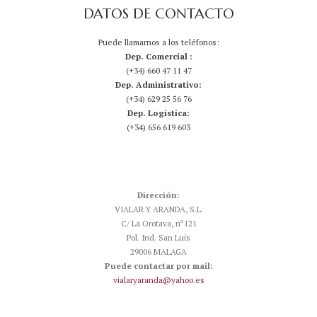
DATOS DE CONTACTO
Puede llamarnos a los teléfonos:
Dep. Comercial :
(+34) 660 47 11 47
Dep. Administrativo:
(+34) 629 25 56 76
Dep. Logistica:
(+34) 656 619 603
Dirección:
VIALAR Y ARANDA, S.L.
C/ La Orotava, nº121
Pol. Ind. San Luis
29006 MALAGA
Puede contactar por mail:
vialaryaranda@yahoo.es