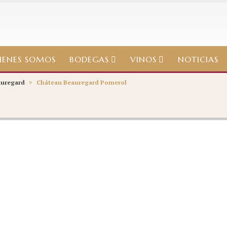
IENES SOMOS
BODEGAS
VINOS
NOTICIAS
auregard
>
Château Beauregard Pomerol