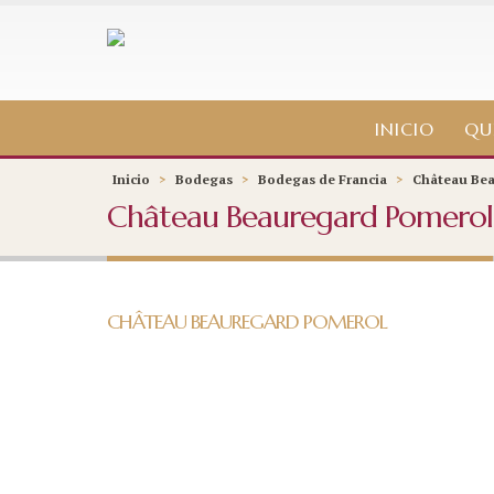
INICIO
QU
Inicio
>
Bodegas
>
Bodegas de Francia
>
Château Be
Château Beauregard Pomerol
CHÂTEAU BEAUREGARD POMEROL