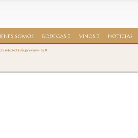
IENES SOMOS
BODEGAS
VINOS
NOTICIAS
0f764c3e349b.preview-620