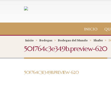
INICIO
QU
Inicio
>
Bodegas
>
Bodegas del Mundo
>
Shafer
>
5
50f764c3e349b.preview-620
50F764C3E349B.PREVIEW-620