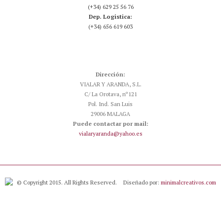
(+34) 629 25 56 76
Dep. Logistica:
(+34) 656 619 603
Dirección:
VIALAR Y ARANDA, S.L.
C/ La Orotava, nº121
Pol. Ind. San Luis
29006 MALAGA
Puede contactar por mail:
vialaryaranda@yahoo.es
© Copyright 2015. All Rights Reserved.
Diseñado por:
minimalcreativos.com