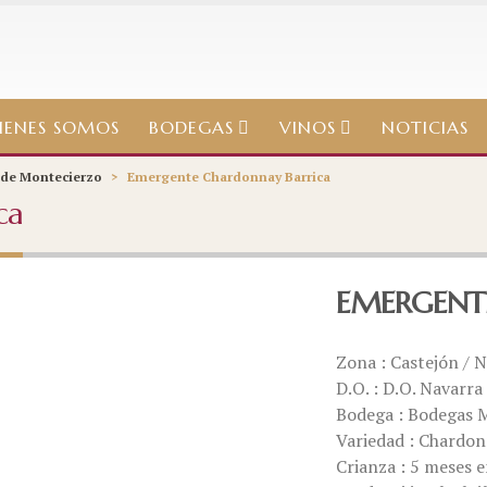
IENES SOMOS
BODEGAS
VINOS
NOTICIAS
de Montecierzo
>
Emergente Chardonnay Barrica
ca
EMERGENT
Zona : Castejón / 
D.O. : D.O. Navarra
Bodega : Bodegas 
Variedad : Chardo
Crianza : 5 meses e