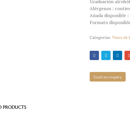
Graduación alcohól
Alérgenos : contien
Añada disponible :
Formato disponible
Categorías:
Vinos de
Send an enquiry
D PRODUCTS