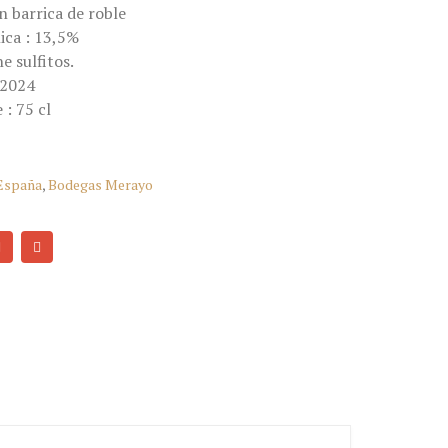
n barrica de roble
ica : 13,5%
e sulfitos.
 2024
 : 75 cl
 España
,
Bodegas Merayo