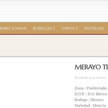
IENES SOMOS
BODEGAS
VINOS
NOTICIAS
MERAYO T
Be the first to review
Zona : Ponferrada /
D.O.P. : D.O. Bierzo
Bodega : Merayo
Variedad : Mencía