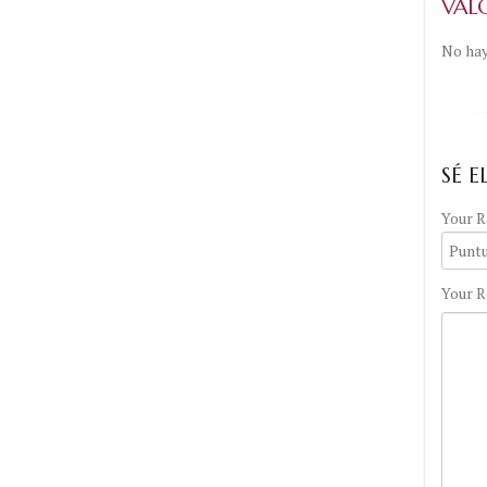
VAL
No hay
SÉ 
Your R
Your R