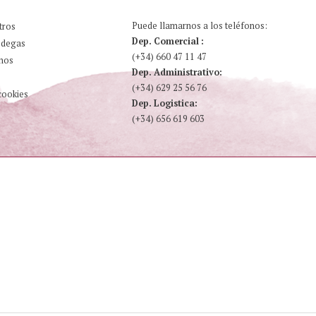
Puede llamarnos a los teléfonos:
tros
Dep. Comercial :
odegas
(+34) 660 47 11 47
nos
Dep. Administrativo:
(+34) 629 25 56 76
cookies
Dep. Logistica:
(+34) 656 619 603