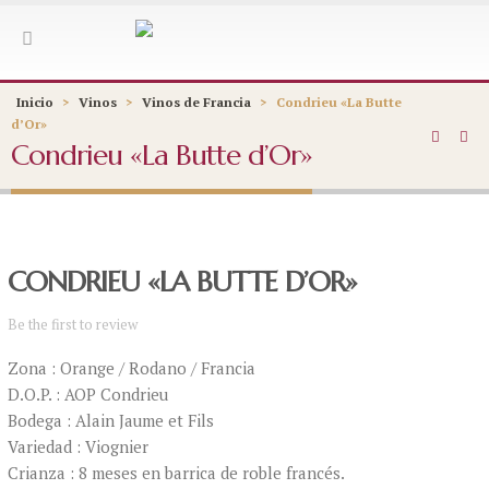
Inicio
>
Vinos
>
Vinos de Francia
>
Condrieu «La Butte
d’Or»
Condrieu «La Butte d’Or»
CONDRIEU «LA BUTTE D’OR»
Be the first to review
Zona : Orange / Rodano / Francia
D.O.P. : AOP Condrieu
Bodega : Alain Jaume et Fils
Variedad : Viognier
Crianza : 8 meses en barrica de roble francés.