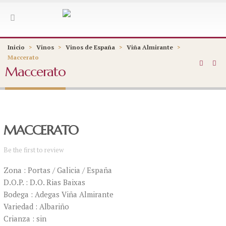
Inicio
>
Vinos
>
Vinos de España
>
Viña Almirante
>
Maccerato
Maccerato
MACCERATO
Be the first to review
Zona : Portas / Galicia / España
D.O.P. : D.O. Rias Baixas
Bodega : Adegas Viña Almirante
Variedad : Albariño
Crianza : sin