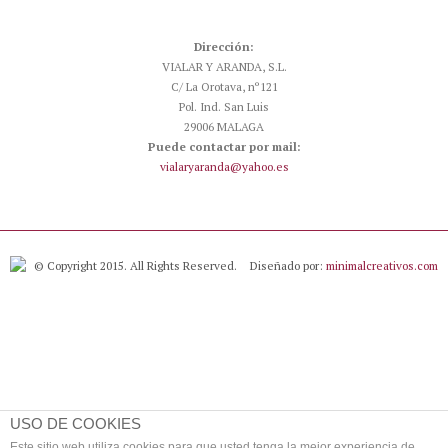
Dirección:
VIALAR Y ARANDA, S.L.
C/ La Orotava, nº121
Pol. Ind. San Luis
29006 MALAGA
Puede contactar por mail:
vialaryaranda@yahoo.es
© Copyright 2015. All Rights Reserved.
Diseñado por:
minimalcreativos.com
USO DE COOKIES
Este sitio web utiliza cookies para que usted tenga la mejor experiencia de