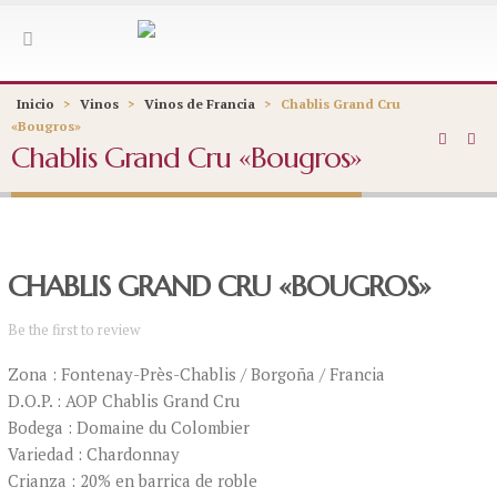
Inicio
>
Vinos
>
Vinos de Francia
>
Chablis Grand Cru
«Bougros»
Chablis Grand Cru «Bougros»
CHABLIS GRAND CRU «BOUGROS»
Be the first to review
Zona : Fontenay-Près-Chablis / Borgoña / Francia
D.O.P. : AOP Chablis Grand Cru
Bodega : Domaine du Colombier
Variedad : Chardonnay
Crianza : 20% en barrica de roble